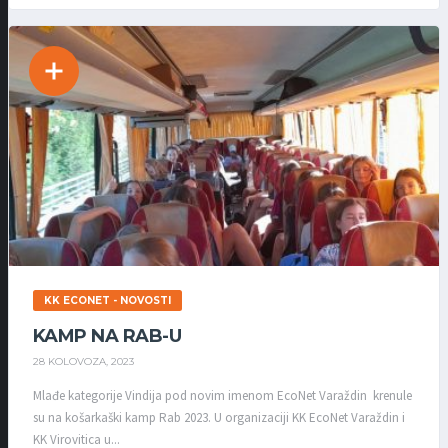
KK ECONET - NOVOSTI
KAMP NA RAB-U
28 KOLOVOZA, 2023
Mlađe kategorije Vindija pod novim imenom EcoNet Varaždin krenule
su na košarkaški kamp Rab 2023. U organizaciji KK EcoNet Varaždin i
KK Virovitica u...