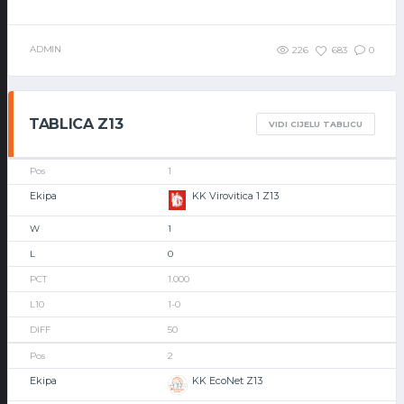
ADMIN
226
683
0
TABLICA Z13
VIDI CIJELU TABLICU
1
KK Virovitica 1 Z13
1
0
1.000
1-0
50
2
KK EcoNet Z13