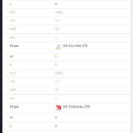
0
1.000
1-0
23
4
KK Eco Net Z19
1
1
0.500
1-1
12
5
KK Podravac Z19
0
2