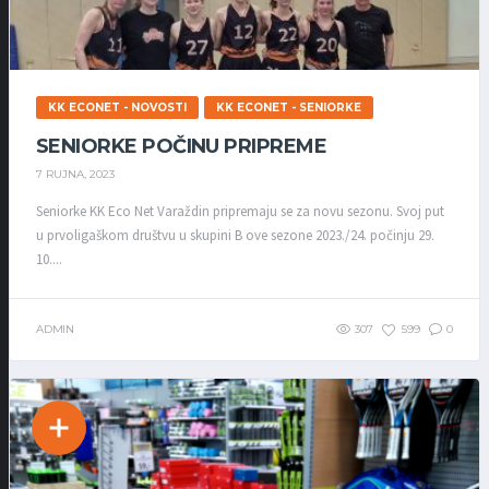
KK ECONET - NOVOSTI
KK ECONET - SENIORKE
SENIORKE POČINU PRIPREME
7 RUJNA, 2023
Seniorke KK Eco Net Varaždin pripremaju se za novu sezonu. Svoj put
u prvoligaškom društvu u skupini B ove sezone 2023./24. počinju 29.
10....
ADMIN
307
599
0