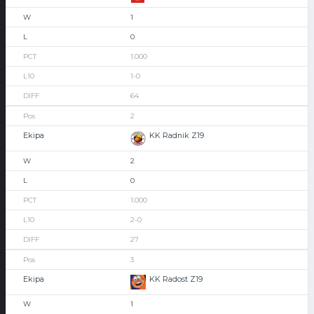
1
0
1.000
1-0
64
2
KK Radnik Z19
2
0
1.000
2-0
27
3
KK Radost Z19
1