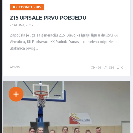
KK ECONET - U15
Z15 UPISALE PRVU POBJEDU
23 RUJNA, 2023
Započela je liga za generaciju Z15. Djevojke igraju ligu u društvu KK
VIrovitica, KK Podravac i KK Radnik. Danas je odrađena odgođena
utakmica prvog...
ADMIN
426
666
0