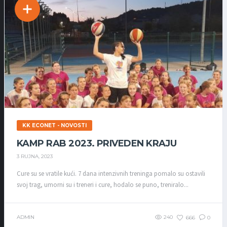
KK ECONET - NOVOSTI
KAMP RAB 2023. PRIVEDEN KRAJU
3 RUJNA, 2023
Cure su se vratile kući. 7 dana intenzivnih treninga pomalo su ostavili
svoj trag, umorni su i treneri i cure, hodalo se puno, treniralo...
ADMIN
240
666
0