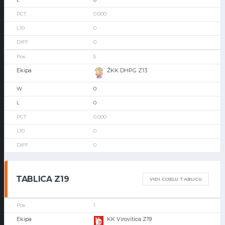
0.000
0
0
5
ŽKK DHPG Z13
0
0
0.000
0
0
TABLICA Z19
VIDI CIJELU TABLICU
1
KK Virovitica Z19