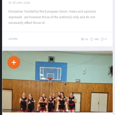
16 OŽUJKA, 2026
Disclaimer: Funded by the European Union. Views and opinions
expressed are however those of the author(s) only and do not
necessarily reflect those of...
ADMIN
54
365
0