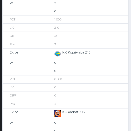
2
0
1.000
2-0
33
3
KK Koprivnica Z13
0
0
0.000
0
0
4
KK Radost Z13
0
0