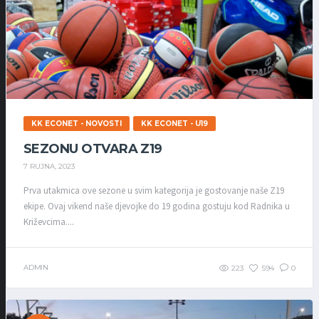
KK ECONET - NOVOSTI
KK ECONET - U19
SEZONU OTVARA Z19
7 RUJNA, 2023
Prva utakmica ove sezone u svim kategorija je gostovanje naše Z19
ekipe. Ovaj vikend naše djevojke do 19 godina gostuju kod Radnika u
Križevcima....
ADMIN
223
594
0