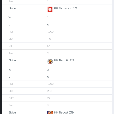
1
KK Virovitica Z19
1
0
1.000
1-0
64
2
KK Radnik Z19
2
0
1.000
2-0
27
3
KK Radost Z19