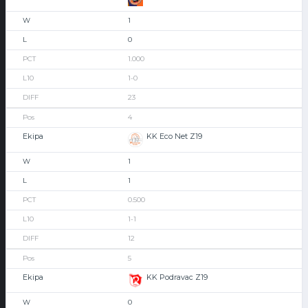
1
0
1.000
1-0
23
4
KK Eco Net Z19
1
1
0.500
1-1
12
5
KK Podravac Z19
0