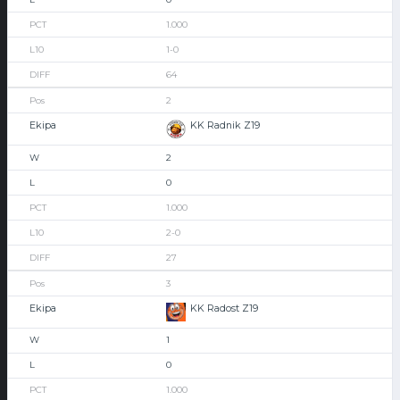
1.000
1-0
64
2
KK Radnik Z19
2
0
1.000
2-0
27
3
KK Radost Z19
1
0
1.000