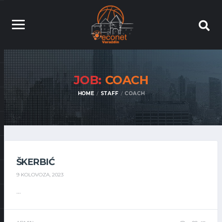
JOB:
COACH
HOME
STAFF
COACH
ŠKERBIĆ
9 KOLOVOZA, 2023
...