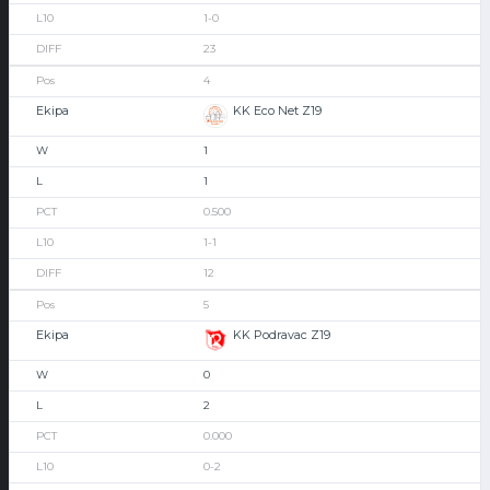
1-0
23
4
KK Eco Net Z19
1
1
0.500
1-1
12
5
KK Podravac Z19
0
2
0.000
0-2