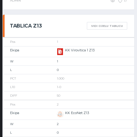
ADMIN
17
TABLICA Z13
VIDI CIJELU TABLICU
1
KK Virovitica 1 Z13
1
0
1.000
1-0
50
2
KK EcoNet Z13
2
0