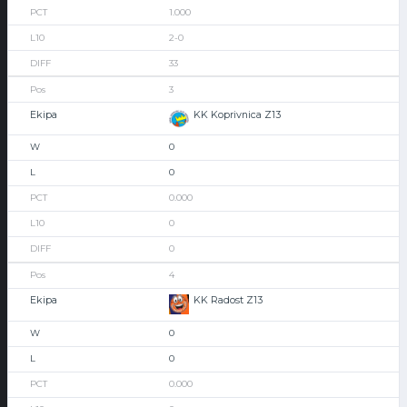
1.000
2-0
33
3
KK Koprivnica Z13
0
0
0.000
0
0
4
KK Radost Z13
0
0
0.000