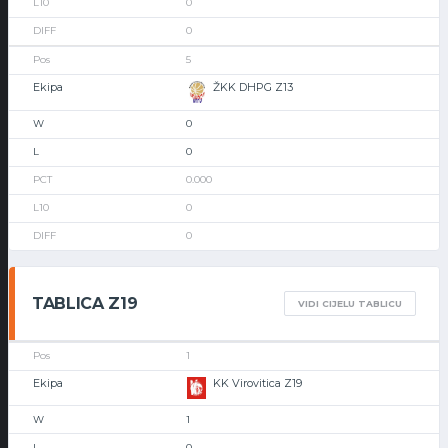
0
0
5
ŽKK DHPG Z13
0
0
0.000
0
0
TABLICA Z19
VIDI CIJELU TABLICU
1
KK Virovitica Z19
1
0