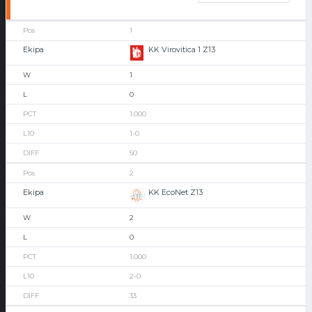
1
KK Virovitica 1 Z13
1
0
1.000
1-0
50
2
KK EcoNet Z13
2
0
1.000
2-0
33