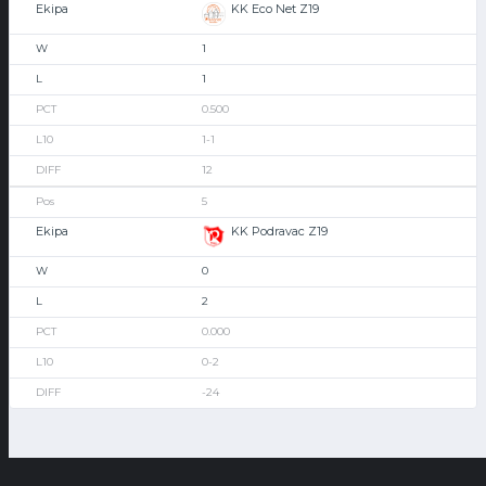
KK Eco Net Z19
1
1
0.500
1-1
12
5
KK Podravac Z19
0
2
0.000
0-2
-24