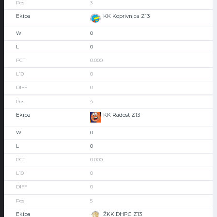
3
KK Koprivnica Z13
0
0
0.000
0
0
4
KK Radost Z13
0
0
0.000
0
0
5
ŽKK DHPG Z13