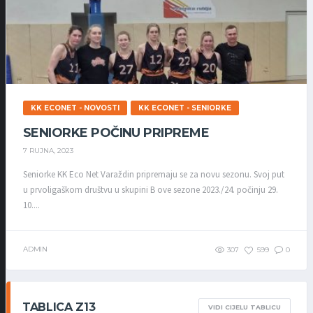
KK ECONET - NOVOSTI
KK ECONET - SENIORKE
SENIORKE POČINU PRIPREME
7 RUJNA, 2023
Seniorke KK Eco Net Varaždin pripremaju se za novu sezonu. Svoj put
u prvoligaškom društvu u skupini B ove sezone 2023./24. počinju 29.
10....
ADMIN
307
599
0
TABLICA Z13
VIDI CIJELU TABLICU