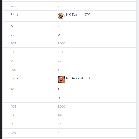
2
KK Radnik Z19
2
0
1.000
2-0
27
3
KK Radost Z19
1
0
1.000
1-0
23
4