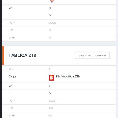
0
0
0.000
0
0
TABLICA Z19
VIDI CIJELU TABLICU
1
KK Virovitica Z19
1
0
1.000
1-0
64