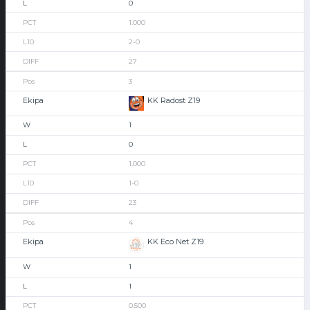
0
1.000
2-0
27
3
KK Radost Z19
1
0
1.000
1-0
23
4
KK Eco Net Z19
1
1
0.500