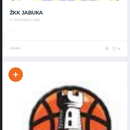
ŽKK JABUKA
11 STUDENOGA, 2023
...
ADMIN
16