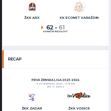
ŽKK ARX
KK ECONET VARAŽDIN
62
-
61
KONAČNI REZULTAT
RECAP
PRVA ŽENSKA LIGA 2023-2024
11 STUDENOGA, 2023
3:16 PM
(05. 11. 2023.)
ŽKK ZADAR
ŽKK VODICE