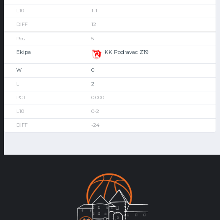
1-1
12
5
KK Podravac Z19
0
2
0.000
0-2
-24