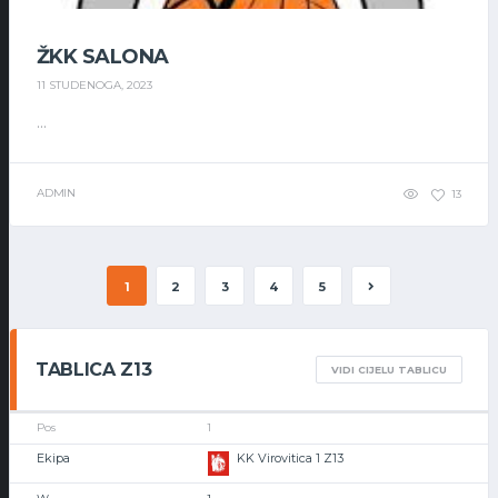
ŽKK SALONA
11 STUDENOGA, 2023
...
ADMIN
13
1
2
3
4
5
TABLICA Z13
VIDI CIJELU TABLICU
1
KK Virovitica 1 Z13