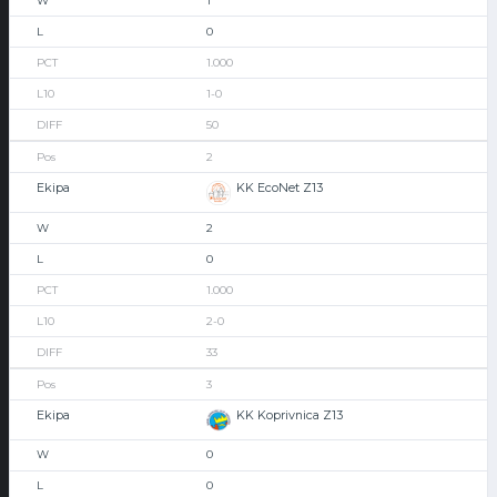
1
0
1.000
1-0
50
2
KK EcoNet Z13
2
0
1.000
2-0
33
3
KK Koprivnica Z13
0
0