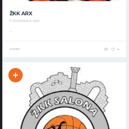
ŽKK ARX
11 STUDENOGA, 2023
...
ADMIN
14