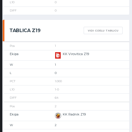
0
0
TABLICA Z19
VIDI CIJELU TABLICU
1
KK Virovitica Z19
1
0
1.000
1-0
64
2
KK Radnik Z19
2