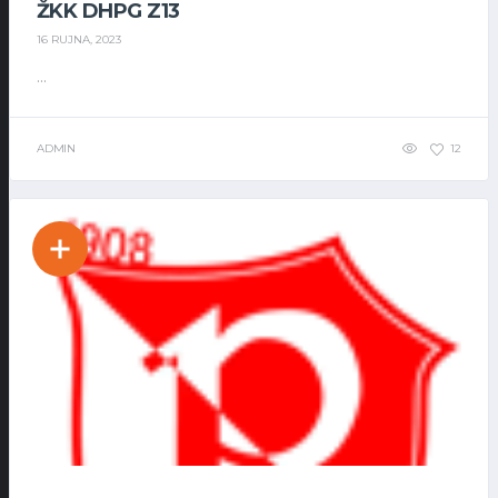
ŽKK DHPG Z13
16 RUJNA, 2023
...
ADMIN
12