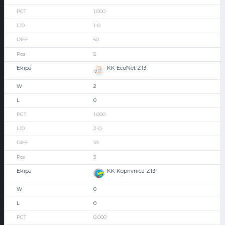
1.000
1-0
50
2
KK EcoNet Z13
2
0
1.000
2-0
33
3
KK Koprivnica Z13
0
0
0.000