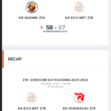
KK RADNIK Z19
KK ECO NET Z19
58
-
57
KONAČNI REZULTAT
RECAP
Z19 - DJEVOJKE DO 19 GODINA 2023-2024
17 RUJNA, 2023
1:18 PM
(17.09.2023.)
KK ECO NET Z19
KK PODRAVAC Z19