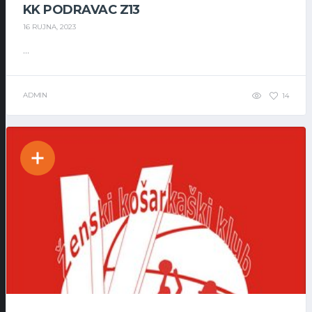
KK PODRAVAC Z13
16 RUJNA, 2023
...
ADMIN
14