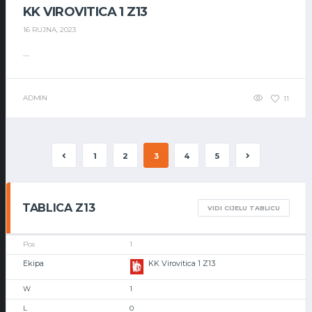
KK VIROVITICA 1 Z13
16 RUJNA, 2023
...
ADMIN
11
1
2
3
4
5
TABLICA Z13
VIDI CIJELU TABLICU
1
KK Virovitica 1 Z13
1
0