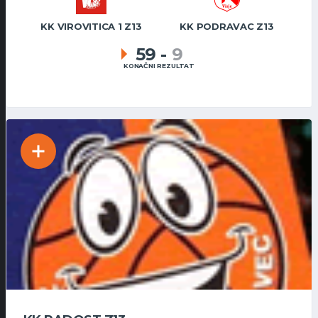
KK VIROVITICA 1 Z13
KK PODRAVAC Z13
59
-
9
KONAČNI REZULTAT