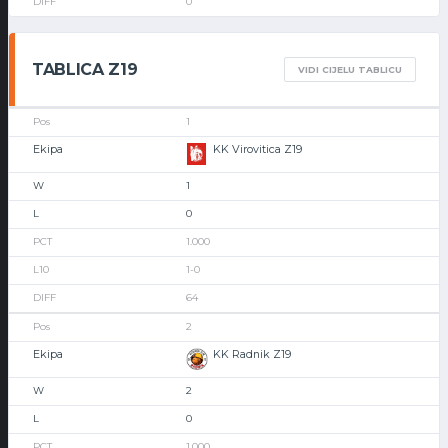
0
TABLICA Z19
VIDI CIJELU TABLICU
1
KK Virovitica Z19
1
0
1.000
1-0
64
2
KK Radnik Z19
2
0
1.000