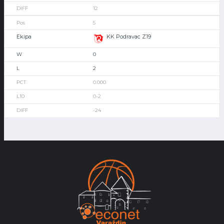
12
5
KK Podravac Z19
0
2
0.000
0-2
-24