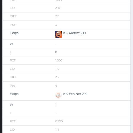
2-0
27
3
KK Radost Z19
1
0
1.000
1-0
23
4
KK Eco Net Z19
1
1
0.500
1-1