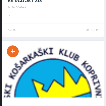
KK RADOST Z13
16 RUJNA, 2023
...
ADMIN
14