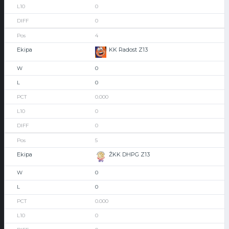
0
0
4
KK Radost Z13
0
0
0.000
0
0
5
ŽKK DHPG Z13
0
0
0.000
0