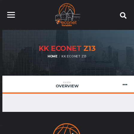
KK ECONET
Z13
HOME
KK ECONET Z13
EKIPA
OVERVIEW